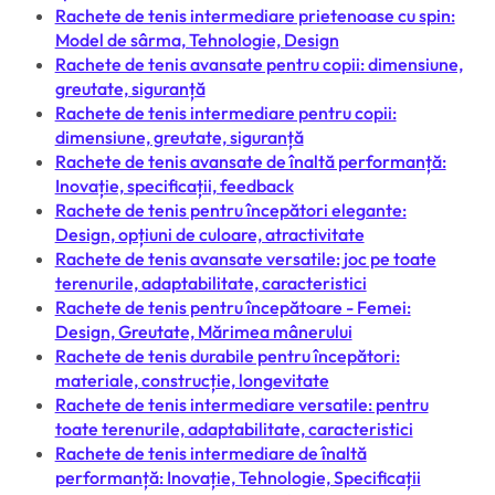
Rachete de tenis intermediare prietenoase cu spin:
Model de sârma, Tehnologie, Design
Rachete de tenis avansate pentru copii: dimensiune,
greutate, siguranță
Rachete de tenis intermediare pentru copii:
dimensiune, greutate, siguranță
Rachete de tenis avansate de înaltă performanță:
Inovație, specificații, feedback
Rachete de tenis pentru începători elegante:
Design, opțiuni de culoare, atractivitate
Rachete de tenis avansate versatile: joc pe toate
terenurile, adaptabilitate, caracteristici
Rachete de tenis pentru începătoare - Femei:
Design, Greutate, Mărimea mânerului
Rachete de tenis durabile pentru începători:
materiale, construcție, longevitate
Rachete de tenis intermediare versatile: pentru
toate terenurile, adaptabilitate, caracteristici
Rachete de tenis intermediare de înaltă
performanță: Inovație, Tehnologie, Specificații