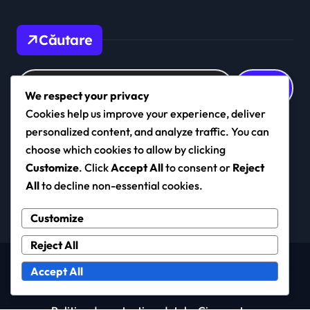
Căutare
Search
for:
We respect your privacy
Cookies help us improve your experience, deliver
personalized content, and analyze traffic. You can
choose which cookies to allow by clicking
galaxseatravel.ro
Customize
. Click
Accept All
to consent or
Reject
All
to decline non-essential cookies.
Customize
Reject All
Copyright © All rights reserved
|
Newspaperup
by
Accept All
Themeansar
.