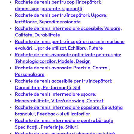
Rachete de tenis pentru copii începători:
dimensiune, greutate, siguranță
Rachete de tenis pentru începători: Ușoare,
Iertătoare, Supradimensionate
Rachete de tenis intermediare accesibile: Valoare,
Calitate, Durabilitate
Rachete de tenis pentru începători cu cele mai bune
evaluări: Ușor de utilizat, Echilibru, Putere
Rachete de tenis avansate optimizate pentru spin:
Tehnologia corzilor, Modele, Design
Rachete de tenis avansate: Precizie, Control,
Personalizare
Rachete de tenis accesibile pentru începători:
Durabilitate, Performanță, Stil
Rachete de tenis intermediare ușoare:
Manevrabilitate, Viteză de swing, Confort
Rachete de tenis intermediare populare: Reputația
brandului, Feedback-ul utilizatorilor
Rachete de tenis intermediare pentru bărbați:
Specificații, Preferințe, Stiluri
Rachete de tenis avansate și elegante: estetică,