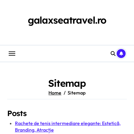
Skip
to
content
galaxseatravel.ro
Sitemap
Home
Sitemap
Posts
Rachete de tenis intermediare elegante: Estetică,
Branding, Atracție