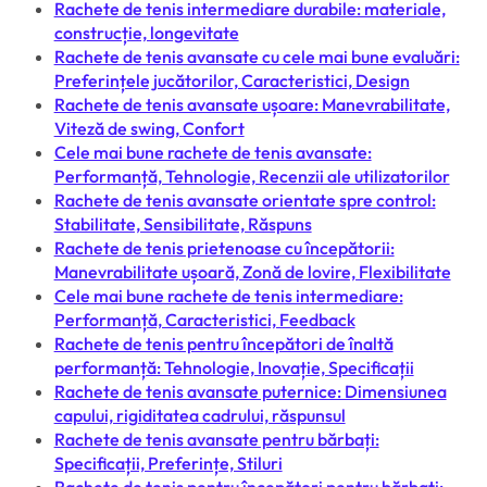
Rachete de tenis intermediare durabile: materiale,
construcție, longevitate
Rachete de tenis avansate cu cele mai bune evaluări:
Preferințele jucătorilor, Caracteristici, Design
Rachete de tenis avansate ușoare: Manevrabilitate,
Viteză de swing, Confort
Cele mai bune rachete de tenis avansate:
Performanță, Tehnologie, Recenzii ale utilizatorilor
Rachete de tenis avansate orientate spre control:
Stabilitate, Sensibilitate, Răspuns
Rachete de tenis prietenoase cu începătorii:
Manevrabilitate ușoară, Zonă de lovire, Flexibilitate
Cele mai bune rachete de tenis intermediare:
Performanță, Caracteristici, Feedback
Rachete de tenis pentru începători de înaltă
performanță: Tehnologie, Inovație, Specificații
Rachete de tenis avansate puternice: Dimensiunea
capului, rigiditatea cadrului, răspunsul
Rachete de tenis avansate pentru bărbați:
Specificații, Preferințe, Stiluri