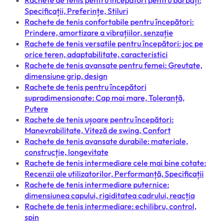
Rachete de tenis pentru începători pentru bărbați:
Specificații, Preferințe, Stiluri
Rachete de tenis confortabile pentru începători:
Prindere, amortizare a vibrațiilor, senzație
Rachete de tenis versatile pentru începători: joc pe
orice teren, adaptabilitate, caracteristici
Rachete de tenis avansate pentru femei: Greutate,
dimensiune grip, design
Rachete de tenis pentru începători
supradimensionate: Cap mai mare, Toleranță,
Putere
Rachete de tenis ușoare pentru începători:
Manevrabilitate, Viteză de swing, Confort
Rachete de tenis avansate durabile: materiale,
construcție, longevitate
Rachete de tenis intermediare cele mai bine cotate:
Recenzii ale utilizatorilor, Performanță, Specificații
Rachete de tenis intermediare puternice:
dimensiunea capului, rigiditatea cadrului, reacția
Rachete de tenis intermediare: echilibru, control,
spin