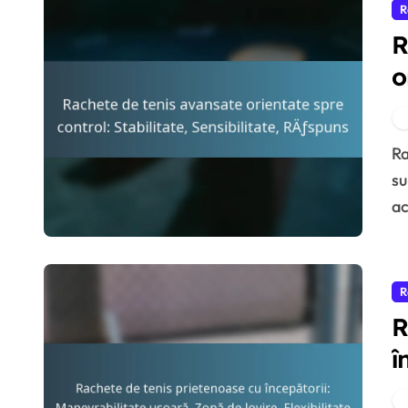
R
R
o
S
Rachetele de tenis avansate orientate spre control
su
ac
R
R
î
u