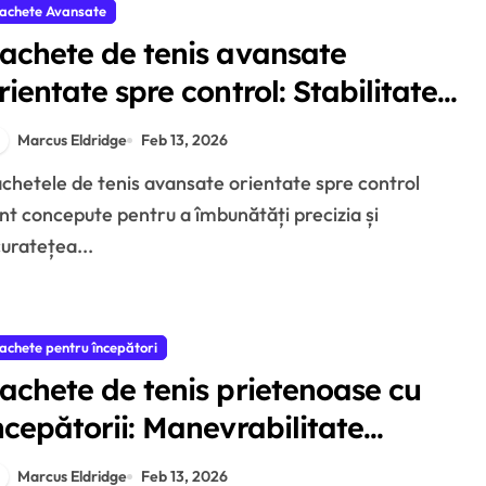
achete Avansate
achete de tenis avansate
rientate spre control: Stabilitate,
ensibilitate, Răspuns
Marcus Eldridge
Feb 13, 2026
nt concepute pentru a îmbunătăți precizia și
uratețea...
achete pentru începători
achete de tenis prietenoase cu
ncepătorii: Manevrabilitate
șoară, Zonă de lovire,
Marcus Eldridge
Feb 13, 2026