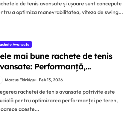
ntru a optimiza manevrabilitatea, viteza de swing...
achete Avansate
ele mai bune rachete de tenis
vansate: Performanță,
ehnologie, Recenzii ale
Marcus Eldridge
Feb 13, 2026
tilizatorilor
ucială pentru optimizarea performanței pe teren,
oarece aceste...