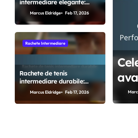
intermediare elegante:
Estetică, Branding, Atracție
Marcus Eldridge
Feb 17, 2026
Rachete Intermediare
nis avansate
Cel
Rachete de tenis
abilitate, Viteză
ava
intermediare durabile:
fort
Teh
materiale, construcție,
Marc
Marcus Eldridge
Feb 17, 2026
longevitate
util