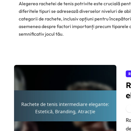
Alegerea rachetei de tenis potrivite este crucială pe
diferitele tipuri se adresează diverselor niveluri de abil
categorii de rachete, inclusiv opțiuni pentru începători
asemenea despre factori importanți precum tiparele de 
semnificativ jocul tău.
R
R
e
A
Rachetele de tenis intermediare elegante combină
de