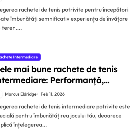
lexibilitate
ate îmbunătăți semnificativ experiența de învățare
 teren....
achete Intermediare
ele mai bune rachete de tenis
ntermediare: Performanță,
aracteristici, Feedback
Marcus Eldridge
Feb 11, 2026
ucială pentru îmbunătățirea jocului tău, deoarece
plică înțelegerea...