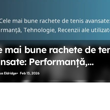
e mai bune rachete de te
nsate: Performanță,
nologie, Recenzii ale
us Eldridge
Feb 13, 2026
izatorilor