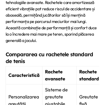
tehnologiile avansate. Rachetele care amortizează
eficient vibrațiile pot reduce riscul de accidentare și
oboseală, permițând jucătorilor să își mențină
performanța pe parcursul meciurilor mai lungi.
Această combinație de performanță și confort duce
la o încredere mai mare pe teren, sporind plăcerea
generală a jocului.
Compararea cu rachetele standard
de tenis
Rachete
Rachete
Caracteristică
avansate
standard
Sisteme de
Personalizarea
greutate
Greutate
greutății
ajustabile
fixă