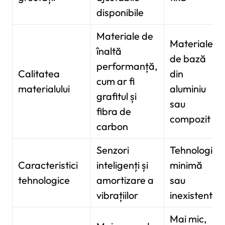
disponibile
Materiale de
Materiale
înaltă
de bază
performanță,
Calitatea
din
cum ar fi
materialului
aluminiu
grafitul și
sau
fibra de
compozit
carbon
Senzori
Tehnologie
Caracteristici
inteligenți și
minimă
tehnologice
amortizare a
sau
vibrațiilor
inexistentă
Mai mic,