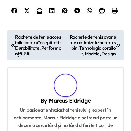
P
Rachete de tenis acces
Rachete de tenis avans
ibile pentru începători:
ate optimizate pentru s
o
Durabilitate, Performa
pin: Tehnologia corzilo
s
nță, Stil
r, Modele, Design
t
n
a
v
By
Marcus Eldridge
i
Un pasionat entuziast al tenisului și expert în
g
echipamente, Marcus Eldridge a petrecut peste un
a
deceniu cercetând și testând diferite tipuri de