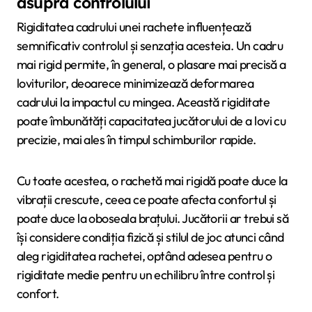
asupra controlului
Rigiditatea cadrului unei rachete influențează
semnificativ controlul și senzația acesteia. Un cadru
mai rigid permite, în general, o plasare mai precisă a
loviturilor, deoarece minimizează deformarea
cadrului la impactul cu mingea. Această rigiditate
poate îmbunătăți capacitatea jucătorului de a lovi cu
precizie, mai ales în timpul schimburilor rapide.
Cu toate acestea, o rachetă mai rigidă poate duce la
vibrații crescute, ceea ce poate afecta confortul și
poate duce la oboseala brațului. Jucătorii ar trebui să
își considere condiția fizică și stilul de joc atunci când
aleg rigiditatea rachetei, optând adesea pentru o
rigiditate medie pentru un echilibru între control și
confort.