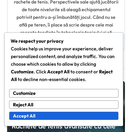
t
rachete de tenis. Perspectivele sale ajută jucătorii
i
de toate nivelurile să aleagă echipamentul
potrivit pentru a-și îmbunătăți jocul. Când nu se
o
află pe teren, îi place să scrie despre cele mai
n
recente tendințe în tehnologia tenisului și să
antreneze jucători aspiranți.
We respect your privacy
Cookies help us improve your experience, deliver
personalized content, and analyze traffic. You can
choose which cookies to allow by clicking
Related Posts
Customize
. Click
Accept All
to consent or
Reject
All
to decline non-essential cookies.
Rachete Avansate
Customize
Reject All
Accept All
Rachete de tenis avansate cu cele