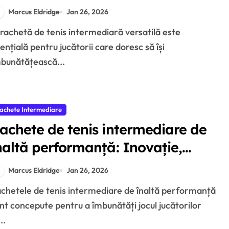
daptabilitate, caracteristici
Marcus Eldridge
Jan 26, 2026
ențială pentru jucătorii care doresc să își
bunătățească...
achete Intermediare
achete de tenis intermediare de
naltă performanță: Inovație,
ehnologie, Specificații
Marcus Eldridge
Jan 26, 2026
nt concepute pentru a îmbunătăți jocul jucătorilor
..