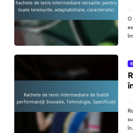
a
O rachetă de tenis intermediară versatilă este
es
îm
R
R
î
T
Rachetele de tenis intermediare de înaltă performanță
su
în.