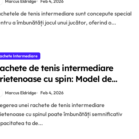
Marcus Eldridge
Feb 4, 2026
ntru a îmbunătăți jocul unui jucător, oferind o...
achete Intermediare
achete de tenis intermediare
rietenoase cu spin: Model de
ârma, Tehnologie, Design
Marcus Eldridge
Feb 4, 2026
ietenoase cu spinul poate îmbunătăți semnificativ
pacitatea ta de...