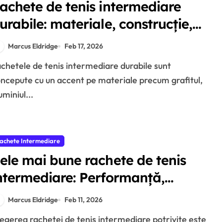
achete de tenis intermediare
urabile: materiale, construcție,
ongevitate
Marcus Eldridge
Feb 17, 2026
ncepute cu un accent pe materiale precum grafitul,
uminiul...
achete Intermediare
ele mai bune rachete de tenis
ntermediare: Performanță,
aracteristici, Feedback
Marcus Eldridge
Feb 11, 2026