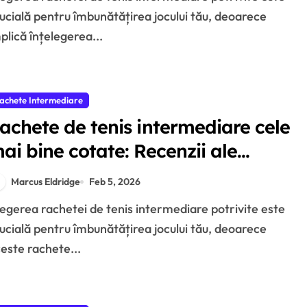
ucială pentru îmbunătățirea jocului tău, deoarece
plică înțelegerea...
achete Intermediare
achete de tenis intermediare cele
ai bine cotate: Recenzii ale
tilizatorilor, Performanță,
Marcus Eldridge
Feb 5, 2026
pecificații
ucială pentru îmbunătățirea jocului tău, deoarece
este rachete...