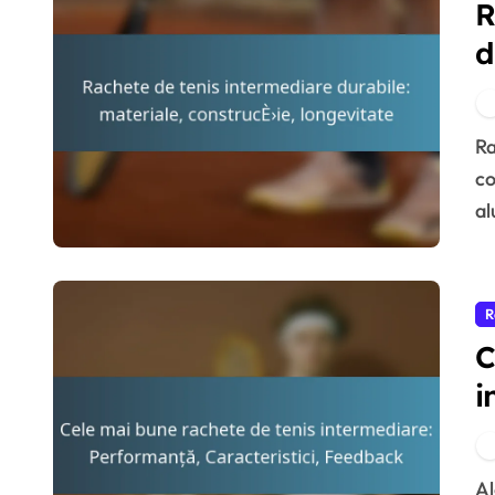
R
d
l
Rachetele de tenis intermediare durabile sunt
co
al
R
C
i
C
Alegerea rachetei de tenis intermediare potrivite este